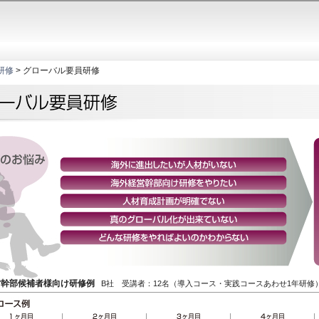
研修
> グローバル要員研修
営幹部候補者様向け研修例
B社 受講者：12名（導入コース・実践コースあわせ1年研修