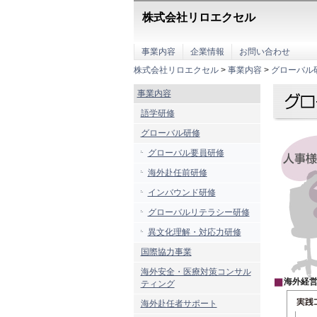
こ
こ
株式会社リロエクセル
か
ら
本
事業内容
企業情報
お問い合わせ
文
株式会社リロエクセル
>
事業内容
>
グローバル
で
す。
事業内容
語学研修
グローバル研修
グローバル要員研修
海外赴任前研修
インバウンド研修
グローバルリテラシー研修
異文化理解・対応力研修
国際協力事業
海外安全・医療対策コンサル
海外経
ティング
海外赴任者サポート