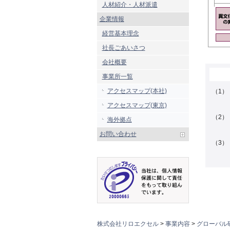
人材紹介・人材派遣
企業情報
経営基本理念
社長ごあいさつ
会社概要
事業所一覧
アクセスマップ(本社)
（1）
アクセスマップ(東京)
（2）
海外拠点
お問い合わせ
（3）
株式会社リロエクセル
>
事業内容
>
グローバル