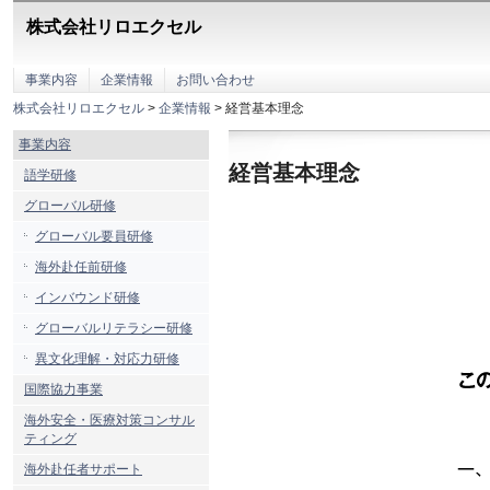
こ
こ
株式会社リロエクセル
か
ら
本
事業内容
企業情報
お問い合わせ
文
株式会社リロエクセル
>
企業情報
> 経営基本理念
で
す。
事業内容
経営基本理念
語学研修
グローバル研修
グローバル要員研修
海外赴任前研修
インバウンド研修
グローバルリテラシー研修
異文化理解・対応力研修
国際協力事業
海外安全・医療対策コンサル
ティング
海外赴任者サポート